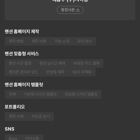
통장사본
펜션 홈페이지 제작
제작 방법
제작 비용
기능 소개
유지 보수
펜션 맞춤형 서비스
펜션 사진 촬영
펜션 실시간 예약
비대면 카드 결제
편리한 관리자 모드
반응형 제작
SEO 최적화
펜션 홈페이지 템플릿
전체
기본형 디자인 템플릿
랜딩형 디자인 템플릿
포트폴리오
제작 사례
지도로 보기
SNS
Blog
카카오톡