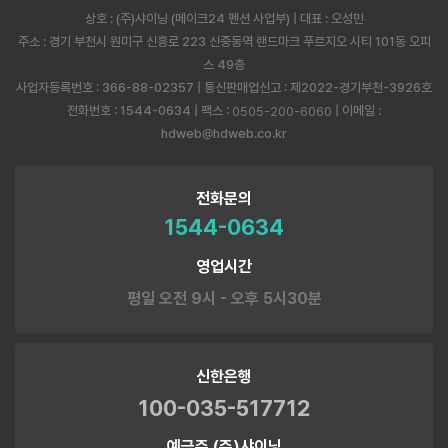
상호 : (주)샤이닝 (메이크24 펜션 사업부) | 대표 : 오성민
주소 : 경기 부천시 원미구 신흥로 223 신중동역 랜드마크 푸르지오 시티 101동 오피
스 49층
사업자등록번호 : 366-88-02357 | 통신판매업신고 : 제2022-경기부천-3926호
전화번호 : 1544-0634 | 팩스 :
| 이메일 :
0505-200-6060
hdweb@hdweb.co.kr
전화문의
1544-0634
영업시간
평일 오전 9시 - 오후 5시30분
신한은행
100-035-517712
예금주 (주)샤이닝